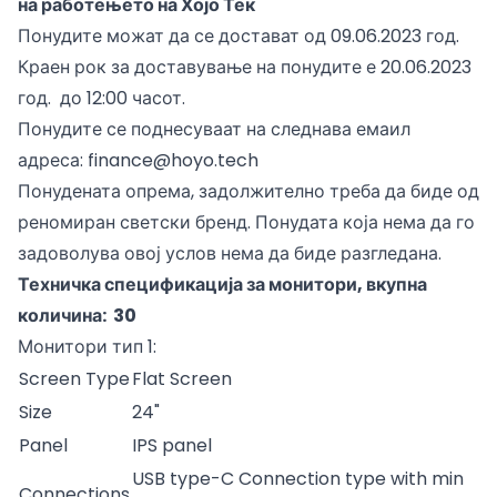
на работењето на Хојо Тек
Понудите можат да се достават од 09.06.2023 год.
Краен рок за доставување на понудите е 20.06.2023
год. до 12:00 часот.
Понудите се поднесуваат на следнава емаил
адреса:
finance@hoyo.tech
Понудената опрема, задолжително треба да биде од
реномиран светски бренд. Понудата која нема да го
задоволува овој услов нема да биде разгледана.
Техничка спецификација за монитори, вкупна
количина: 30
Монитори тип 1:
Screen Type
Flat Screen
Size
24"
Panel
IPS panel
USB type-C Connection type with min
Connections