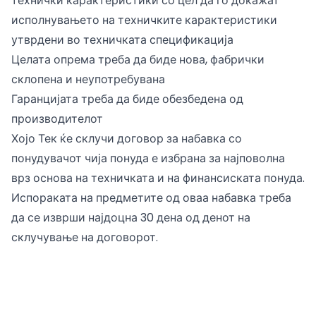
технички карактеристики со цел да го докажат
исполнувањето на техничките карактеристики
утврдени во техничката спецификација
Целата опрема треба да биде нова, фабрички
склопена и неупотребувана
Гаранцијата треба да биде обезбедена од
производителот
Хојо Тек ќе склучи договор за набавка со
понудувачот чија понуда е избрана за најповолна
врз основа на техничката и на финансиската понуда.
Испораката на предметите од оваа набавка треба
да се изврши најдоцна 30 дена од денот на
склучување на договорот.